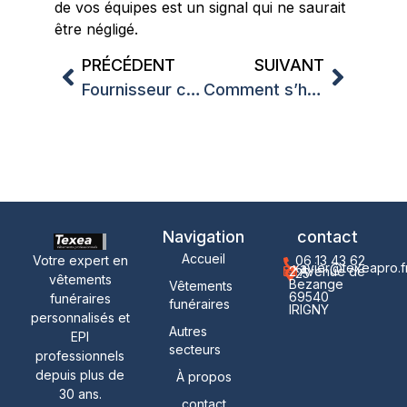
de vos équipes est un signal qui ne saurait
être négligé.
PRÉCÉDENT
SUIVANT
Fournisseur costume funéraire Rhône-Alpes : guide complet pour les professionnels du funéraire
Comment s’habiller pompes funèbres professionnel : le guide complet de la tenue funéraire
Navigation
contact
Accueil
Votre expert en
06 13 43 62
xavier@texeapro.f
2 Avenue de
25
vêtements
Bezange
Vêtements
69540
funéraires
funéraires
IRIGNY
personnalisés et
Autres
EPI
secteurs
professionnels
depuis plus de
À propos
30 ans.
contact