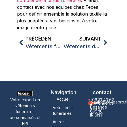
complet de la tenue funéraire
. Prenez
contact avec nos équipes chez Texea
pour définir ensemble la solution textile la
plus adaptée à vos besoins et à votre
image d’entreprise.
PRÉCÉDENT
SUIVANT
Vêtements funéraires professionnels Lyon : guide complet pour les entreprises du secteur
Vêtements de travail entreprise Lyon : guide complet pour équiper vos équipes professionnellement
Navigation
contact
Accueil
Votre expert en
06 13 43 62
xavier@texeapro.f
2 Avenue de
25
vêtements
Bezange
Vêtements
69540
funéraires
funéraires
IRIGNY
personnalisés et
Autres
EPI