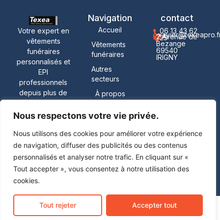
Navigation
contact
Accueil
Votre expert en
06 13 43 62
xavier@texeapro.f
2 Avenue de
25
vêtements
Bezange
Vêtements
69540
funéraires
funéraires
IRIGNY
personnalisés et
Autres
EPI
secteurs
professionnels
depuis plus de
À propos
30 ans.
contact
Nous respectons votre vie privée.
Nous utilisons des cookies pour améliorer votre expérience
© 2026 Texea Pro. Tous
de navigation, diffuser des publicités ou des contenus
Mentions légales
droits réservés. Site réalisé
personnalisés et analyser notre trafic. En cliquant sur «
par
AM Agency
Tout accepter », vous consentez à notre utilisation des
Politique de confidentialité
cookies.
Tout rejeter
Accepter tout