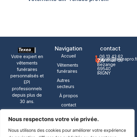
Navigation
contact
Accueil
Votre expert en
06 13 43 62
xavier@texeapro.f
2 Avenue de
25
vêtements
Bezange
Vêtements
69540
funéraires
funéraires
IRIGNY
personnalisés et
Autres
EPI
secteurs
professionnels
depuis plus de
À propos
30 ans.
contact
Nous respectons votre vie privée.
© 2026 Texea Pro. Tous
Mentions légales
Nous utilisons des cookies pour améliorer votre expérience
droits réservés. Site réalisé