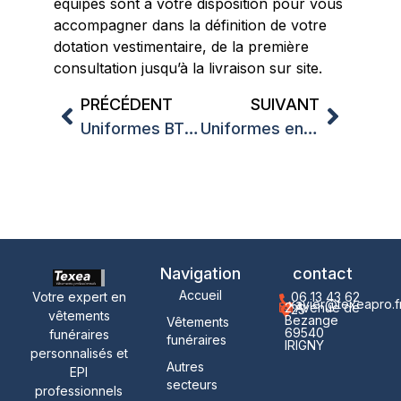
équipes sont à votre disposition pour vous
accompagner dans la définition de votre
dotation vestimentaire, de la première
consultation jusqu’à la livraison sur site.
PRÉCÉDENT
SUIVANT
Uniformes BTP avec logo entreprise : comment équiper vos équipes et renforcer votre image de marque
Uniformes entreprise construction broderie Lyon : équipez vos équipes avec professionnalisme
Navigation
contact
Accueil
Votre expert en
06 13 43 62
xavier@texeapro.f
2 Avenue de
25
vêtements
Bezange
Vêtements
69540
funéraires
funéraires
IRIGNY
personnalisés et
Autres
EPI
secteurs
professionnels