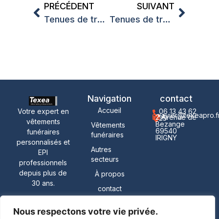
PRÉCÉDENT
SUIVANT
Tenues de travail entreprise personnalisées : le guide complet pour une image professionnelle maîtrisée
Tenues de travail secteur bâtiment Rhône : équipez vos équipes avec des vêtements professionnels adaptés
Navigation
contact
Accueil
Votre expert en
06 13 43 62
xavier@texeapro.f
2 Avenue de
25
vêtements
Bezange
Vêtements
69540
funéraires
funéraires
IRIGNY
personnalisés et
Autres
EPI
secteurs
professionnels
depuis plus de
À propos
30 ans.
contact
Nous respectons votre vie privée.